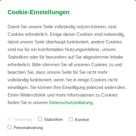
Cookie-Einstellungen
Damit Sie unsere Seite vollständig nutzen können, sind
Cookies erforderlich. Einige dieser Cookies sind notwendig,
damit unsere Seite überhaupt funktioniert, andere Cookies
sind nur für ein komfortables Nutzungserlebnis, unsere
Praxisorganisation
Praxisorganisation
Praxisbedarf
Statistiken oder für besonders auf Sie abgestimmte Inhalte
Impressum
erforderlich. Bitte stimmen Sie all unseren Cookies zu und
Praxisbedarf
Praxisbedarf
Point of Care Test
beachten Sie, dass unsere Seite für Sie nicht mehr
vollständig funktioniert, wenn Sie in einige Cookies nicht
einwilligen. Sie können Ihre Einwilligung jederzeit widerrufen.
Angaben gemäß § 5 DDG
Praxisorganisation
Einen Widerrufslink und mehr Informationen zu Cookies
Joseph Weissenburger
finden Sie in unserer
Datenschutzerklärung
.
NECUMED Joseph Weissenburger
Medikationssystem hellomedOS
Höchstberger Str. 19
Notwendig
Statistiken
Komfort
74831 Gundelsheim
Personalisierung